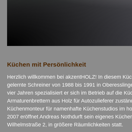
Küchen mit Persönlichkeit
Herzlich willkommen bei akzentHOLZ! In diesem Küch
gelernte Schreiner von 1988 bis 1991 in Oberessling
vier Jahren spezialisiert er sich im Betrieb auf die 
Armaturenbrettern aus Holz für Autozulieferer zuständ
Küchenmonteur für namenhafte Küchenstudios im hoch
2007 eröffnet Andreas Nothdurft sein eigenes Küc
Wilhelmstraße 2, in größere Räumlichkeiten statt.