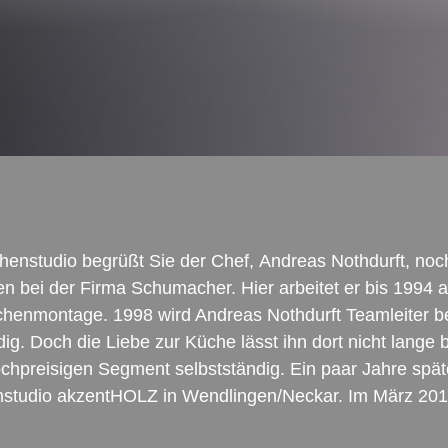
enstudio begrüßt Sie der Chef, Andreas Nothdurft, noch
en bei der Firma Schumacher. Hier arbeitet er bis 1994 
Küchenmontage. 1998 wird Andreas Nothdurft Teamleiter be
ig. Doch die Liebe zur Küche lässt ihn dort nicht lange 
preisigen Segment selbstständig. Ein paar Jahre später
henstudio akzentHOLZ in Wendlingen/Neckar. Im März 2