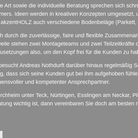
che Art sowie die individuelle Beratung sprechen sich sc
ehmers. Ideen werden in kreativen Konzepten umgesetzt,
et akzentHOLZ auch verschiedene Bodenbeläge (Parkett,
h durch die zuverlässige, faire und flexible Zusammena
rweile stehen zwei Montageteams und zwei Teilzeitkräfte
rausetzungen also, um den Kopf frei für die Kunden zu ha
 besucht Andreas Nothdurft darüber hinaus regelmäßig 
tig, dass sich seine Kunden gut bei ihm aufgehoben fühl
rauensvoller und kompetenter Ansprechpartner.
chheim unter Teck, Nürtingen, Esslingen am Neckar, Pl
tung wichtig ist, dann vereinbaren Sie doch am besten 