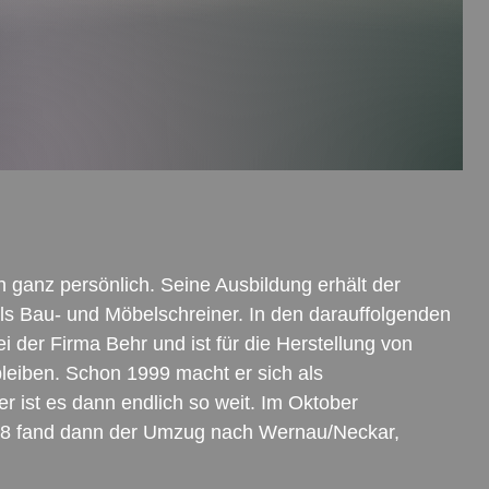
 ganz persönlich. Seine Ausbildung erhält der
als Bau- und Möbelschreiner. In den darauffolgenden
i der Firma Behr und ist für die Herstellung von
bleiben. Schon 1999 macht er sich als
 ist es dann endlich so weit. Im Oktober
018 fand dann der Umzug nach Wernau/Neckar,